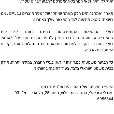
הנ"ל לא יהיה זכאי הממציא/המפרסם לתבוע דבר מ"נופר".
מאחר ואתר זה הינו חלק מאתר שיווקי של "נופר מוצרים טבעיים", אנו
רשאים להציג מודעות לצד ההמצאה שלך באתרנו.
בעלי ההמצאות המתפרסמות בחינם באתר לא יהיו
זכאים לבוא בטענות בכל דבר ועניין ל"נופר מוצרים טבעיים" ו/או אל
בעלי החברה בהקשר לפרסום המצאתם או התנהלות האתר, קידום
האתר וכיוצא בזה.
כל תביעה משפטית כנגד "נופר" ו/או בעלי החברה, במידה ותהיה, תידון
בבית משפט ישראלי בלבד, בעיר רחובות בישראל.
היועץ המשפטי של האתר הינו עו"ד יניב בוקר.
מגדלי עזריאלי, המגדל המשולש, קומה 28, תל-אביב. טל': 03-
6955644