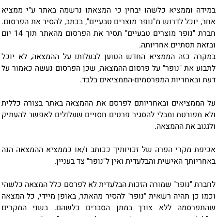
במידה וממציא כלשהו יבחין כי המצאתו נרשמה באתר ע"י ממציא
אחר, יוכל לדרוש מ"נופר מוצרים טבעיים", בכתב, להסיר את הפרסום.
חברת "נופר מוצרים טבעיים" תסיר את הפרסום מהאתר תוך 14 יום
ובזאת תסתיים אחריותה.
במקרה כזה הממציא החדש הטוען לבעלותו על ההמצאה, לא יוכל
לתבוע את "נופר" על פרסום ההמצאה, שכן הפרסום נעשה כאמור על
דעת ובאחריות המפרסמים-הממציאים בלבד.
על הממציאים ובאחריותם לפרסם את ההמצאה באתר בצורה כללית
ולא מפורטת ומבלי להסגיר פרטים חסויים שעלולים לאפשר להעתיק
ולגנוב את ההמצאה.
אכיפת מקרי הפרה של זכויותיך ככותב ו/או כממציא ההמצאה הנה
באחריותך האישית והבלעדית ואין ל"נופר" צד בעניין.
לחברת "נופר" שמורה הזכות הבלעדית לא לפרסם כלל המצאה כלשהי
וכמו כן תהיה רשאית "נופר" להסיר מהאתר, באופן מיידי, כל המצאה
שהתפרסמה ללא צורך במתן הסברים כלשהם. בשני המקרים