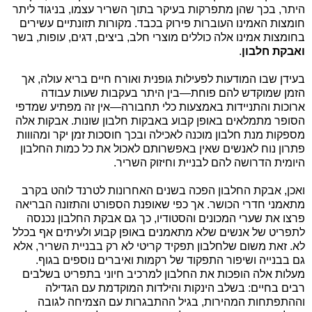
היתר, בכך שהן מתפרקות בעיקר בתוך השריר עצמו, בניגוד ליתר
חומצות האמינו העוברות פירוק בכבד. מקורות תזונתיים עשירים
בחומצות אמינו אלה כוללים מוצרי חלב, ביצים, דגים, עופות, בשר
ואבקת חלבון
.
בעידן שבו המודעות לפעילות גופנית ואורח חיים בריא עולה, אך
הזמן שמוקדש להם פוחת—בין היתר בעקבות שעות עבודה
ארוכות והתניידות באמצעות כלי תחבורה—אין זה מפתיע שמדפי
הסופר מתמלאים באופן קבוע באבקות חלבון שונות. אבקות אלה
מספקות מנת חלבון מוכנה לאכילה ובכך חוסכות זמן יקר ומהווות
פתרון נוח לאנשים שאין באפשרותם לאכול את כל כמות החלבון
היומית הדרושה להם לבניית וחיזוק השריר.
ואכן, אבקת החלבון הפכה בשנים האחרונות לטרנד לוהט בקרב
מתאמני חדרי הכושר. אך כפי שאופנת הספורט והתזונה הבריאה
פרצו את שערי המכונים והסטודיו, כך גם אבקת החלבון נכנסה
לתפריט של אנשים שלא מתאמנים באופן קבוע ולעיתים אף בכלל
לא. זאת משום שלחלבון תפקיד קריטי לא רק בבניית השריר, אלא
גם בבנייה ושיפור התפקוד של רקמות ואיברים נוספים בגוף.
מעלות אלה הופכות את החלבון למרכיב חיוני בתפריט בשלבים
רבים בחיים: בשלב הינקות והילדות המוקדמת עם הגדילה
וההתפתחות המהירות, בגיל ההתבגרות עם הצמיחה לגובה