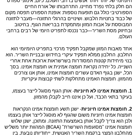
היומיומי של יותר ויותר אנשים ברחבי העולם. כיום, אימוני ספורט
הם חלק בלתי נפרד מחיינו. התרחבותו של אורח החיים
הספורטיבי כולל גם תופעות נוספות: אופנת הספורט תפסה מקום
של כבוד בחנויות הלבוש. ושינויים בהרגלי התזונה—מעבר לתזונה
המבוססת על אבות המזון ומתמקדת בבריאות הגוף, בחיטוב
ובחיזוק מסת השריר—כבר נכנסו לתפריט היומי של רבים ברחבי
העולם.
אחד מאבות המזון שמקבל תפקיד מרכזי בתפריט היומיומי הוא
החלבון. החלבון ממלא תפקיד עיקרי בחידוש ובבניית השריר. הוא
בנוי מיחידות קטנות המסודרות בשרשראות ארוכות אחת אחרי
השנייה. כל יחידה נקראת חומצה אמינית או חומצת אמינו. בסך
הכל, ישנן בגוף האדם עשרים חומצות אמינו, אותן אנו צורכים
מהמזון. חומצות האמינו מתחלקות לשתי קבוצות עיקריות:
1.
חומצות אמינו לא חיוניות
- אותן הגוף מסוגל לייצר בעצמו,
בעיקר בתאי הכבד, ועל כן איננו חייב לקבלן מהמזון.
2.
חומצות אמינו חיוניות
- ישנן תשע חומצות אמינו הנקראות
חומצות אמינו חיוניות משום שהגוף לא מוסגל לייצר אותן בעצמו
ולכן הוא צריך לקבל אותן באמצעות התזונה. ומתוכן, ישנן שלוש
BCAA
חומצות אמינו "מסועפות השרשרת" (
) המהוות יותר משליש
מהחלבון המצוי ברקמת השריר האנושית. ייחודיותן נובעת, בין