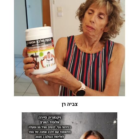
צביה רן