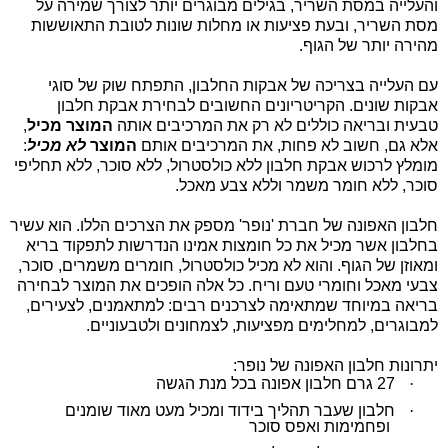
והעלייה במסת השריר, בגילים מבוגרים יותר לצורך שמירה על
מסת השריר, ובעת פציעות או מחלות שונות לטובת התאוששות
מהירה יותר של הגוף.
עם העלייה בצריכה של אבקות החלבון, התפתח שוק של סוגי
אבקות שונים. הקריטריונים החשובים לבחירת אבקת חלבון
טבעית ובריאה כוללים לא רק את המרכיבים אותה
המוצר מכיל
,
אלא גם, חשוב לא פחות, את המרכיבים אותם
המוצר
לא מכיל
:
מומלץ לרכוש אבקת חלבון ללא
כולסטרול, ללא סוכר, ללא תחליפי
סוכר, ללא חומר משמר וללא צבע מאכל
.
חלבון האפונה של חברת 'נופר' מספק את הצרכים הללו. הוא עשיר
בחלבון אשר מכיל את כל חומצות אמינו הנדרשות לתפקוד בריא
ומאוזן של הגוף. והוא לא מכיל כולסטרול, חומרים משמרים, סוכר,
צבעי מאכל וחומרי טעם וריח. כל אלה הופכים את המוצר לבחירה
בריאה במיוחד שמתאימה לצרכנים רבים: למתאמנים, לצעירים,
למבוגרים, למחלימים מפציעות, לצמחונים ולטבעוניים.
יתרונות חלבון האפונה של נופר:
·
27 גרם חלבון אפונה בכל מנת הגשה
·
חלבון שעבר תהליך בידוד ומכיל מעט מאוד שומנים
ופחמימות ואפס סוכר