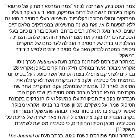
צמח הסטיביה, אשר זכה לכינוי "צמח
המרפא המתוק של פרגוואי",
מקורו
ביערות הגשם של דרום אמריקה, והוא ידוע בעיקר בעליו
המתוקים ונטולי הסוכר והקלוריות. השימוש בעלי הסטיביה הוא גם
ללא תופעות לוואי, זאת בשונה מהשימוש בממתיקים מלאכותיים
שונים. לאור מעלות אלה, רבים ברחבי העולם בוחרים כיום בעלי
הסטיביה כדי להמתיק את מוצרי השתייה והמזון שלהם. הצריכה
ההולכת וגוברת של הסטיביה הובילה לעריכתם של מחקרים
ניסויים במטרה לבדוק האם עלי סטיביה יכולים לסייע בירידה
במשקל.
Nutrients
במחקר שפורסם לאחרונה בכתב העת
נערך ניסוי
אקראי מבוקר, אשר במהלכו חילקו החוקרים באופן אקראי 28
נבדקים לשתי קבוצות: לקבוצת הטיפול אשר טופלה על בסיס יומי
בתמצית עלי סטיביה. ולקבוצת הביקורת אשר לא קיבלה את
הטיפול. לאחר 12 שבועות שבמהלכן עקבו החוקרים אחר שתי
הקבוצות, נמצא הבדל מובהק סטטיסטית בין שתי הקבוצות:
הנבדקים בקבוצת הביקורת עלו במשקל ואילו הנבדקים בקבוצת
הטיפול שמרו על משקלם. מכיוון שמדובר בניסוי אקראי מבוקר,
אפשר לקבוע ברמת ביטחון מאוד גבוהה שהמשקל הנמוך יותר
בקרב הנבדקים בקבוצת הטיפול הוא תוצאה ישירה של צריכת עלי
הסטיביה. מכאן הסיקו החוקרים, כי סטיביה מסייעת לשמירת
משקל.[1]
The Journal of
במחקר נוסף שפורסם בשנת 2020 בכתב העת