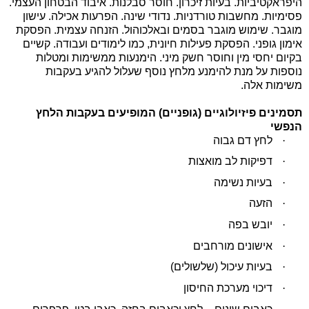
היפראקטיביות. בעיות זיכרון. חוסר סבלנות. איבוד הבטחון העצמי.
פסימיות. מחשבות טורדניות. נדודי שינה. הפרעות אכילה. עישון
מוגבר. שימוש מוגבר בסמים ובאלכוהול. הזנחה עצמית. הפסקת
אימון גופני. הפסקת פעילות חיונית, כמו לימודים ועבודה. קשיים
בקיום יחסי מין וחוסר חשק מיני. הימנעות ממשימות ומטלות
נוספות על מנת להימנע מלחץ נוסף שעלול להגיע בעקבות
משימות אלה.
תסמינים פיזיולוגיים (גופניים) המופיעים בעקבות הלחץ
הנפשי
·
לחץ דם גבוה
·
דפיקות לב מואצות
·
בעיות נשימה
·
הזעה
·
יובש בפה
·
אישונים מורחבים
·
בעיות עיכול (שלשולים)
·
דיכוי מערכת החיסון