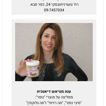
רח' טשרניחובסקי 24, כפר סבא.
09-7457034‬
ענת מטיאש דיאטנית
ממליצה על מוצרי "נופר":
"סיבי נופר", "תה רזיתי" ו"תה גלוקודן"