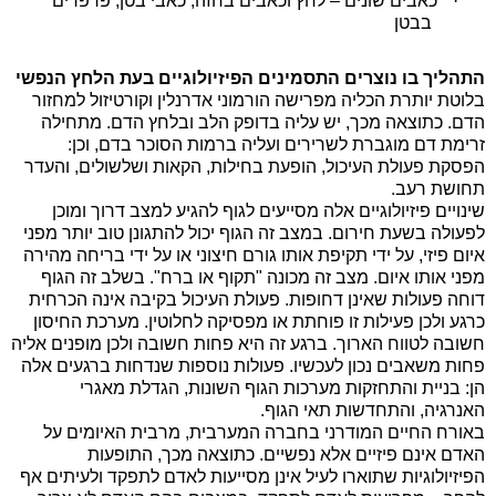
·
כאבים שונים – לחץ וכאבים בחזה, כאבי בטן, פרפרים
בבטן
התהליך בו נוצרים התסמינים הפיזיולוגיים בעת הלחץ הנפשי
בלוטת יותרת הכליה מפרישה הורמוני אדרנלין וקורטיזול למחזור
הדם. כתוצאה מכך, יש עליה בדופק הלב ובלחץ הדם. מתחילה
זרימת דם מוגברת לשרירים ועליה ברמות הסוכר בדם, וכן:
הפסקת פעולת העיכול, הופעת בחילות, הקאות ושלשולים, והעדר
תחושת רעב.
שינויים פיזיולוגיים אלה מסייעים לגוף להגיע למצב דרוך ומוכן
לפעולה בשעת חירום. במצב זה הגוף יכול להתגונן טוב יותר מפני
איום פיזי, על ידי תקיפת אותו גורם חיצוני או על ידי בריחה מהירה
מפני אותו איום. מצב זה מכונה "תקוף או ברח". בשלב זה הגוף
דוחה פעולות שאינן דחופות. פעולת העיכול בקיבה אינה הכרחית
כרגע ולכן פעילות זו פוחתת או מפסיקה לחלוטין. מערכת החיסון
חשובה לטווח הארוך. ברגע זה היא פחות חשובה ולכן מופנים אליה
פחות משאבים נכון לעכשיו. פעולות נוספות שנדחות ברגעים אלה
הן: בניית והתחזקות מערכות הגוף השונות, הגדלת מאגרי
האנרגיה, והתחדשות תאי הגוף.
באורח החיים המודרני בחברה המערבית, מרבית האיומים על
האדם אינם פיזיים אלא נפשיים. כתוצאה מכך, התופעות
הפיזיולוגיות שתוארו לעיל אינן מסייעות לאדם לתפקד ולעיתים אף