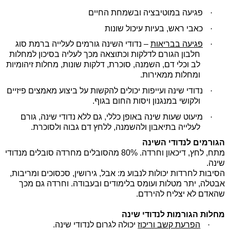
·
פגיעה במוטיבציה ובשמחת החיים
·
כאבי ראש, בעיות עיכול שונות
·
פגיעה בבריאות
– נדודי השינה גורמים לעלייה ברמת סוג
חלבון הגורם לדלקות וכתוצאה מכך לעליה בסיכון למחלות
לב וכלי דם, השמנה, סוכרת, דלקות שונות, מחלות זיהומיות
ומחלות ממאירות.
·
נדודי שינה ועייפות יכולים להקשות על ביצוע מאמצים פיזיים
ולקושי במנגנון ויסות החום בגוף.
·
מיעוט שעות שינה באופן כללי, גם ללא נדודי שינה, גורם
לעלייה בתיאבון ולהשמנה, ללחץ דם גבוה ולסוכרת.
הגורמים לנדודי השינה
מתח, לחץ, דיכאון וחרדה. 80% מהסובלים מחרדה סובלים מנדודי
שינה.
הסיבות לחרדות יכולות לנבוע מ: אבל, גירושין, סכסוכים ומריבות,
אבטלה, יתר מטלות ועומס בלימודים ובעבודה. וחרדה גם מכך
שהאדם לא יצליח להירדם.
מחלות הגורמות לנדודי שינה
·
הפרעת קשב וריכוז
יכולה לגרום לנדודי שינה.