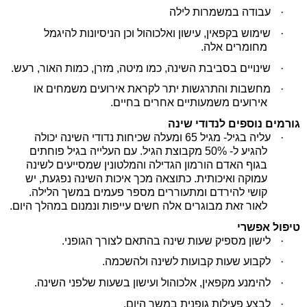
·
עבודה במשמרות לילה
·
שימוש בקפאין, עישון ואלכוהול וכן הניסיונות להיגמל
מחומרים אלה.
·
שינויים בסביבת השינה, כמו מיטה, מזרן, כמות האור, רעש.
·
מחשבות והתרגשות יתר לקראת אירועים משמחים או
אירועים משמעותיים אחרים בחיים.
גורמים נוספים לנדודי שינה
·
עליה בגיל- מגיל 65 ומעלה שכיחות נדודי השינה יכולה
להגיע ל- 50% מקבוצת הגיל. עם העלייה בגיל פוחתים
בגוף האדם הורמון הגדילה והמלטונין שמסייעים לשינה
עמוקה ואיכותית. כתוצאה מכך איכות השינה נפגעת, יש
קושי להירדם ומתעוררים מספר פעמים במשך הלילה.
לאור זאת מבוגרים אלה חשים עייפות ונמנום במהלך היום.
טיפול אפשרי
·
לישון מספיק שעות שינה בהתאם לצורך הגופני.
·
לקבוע שעות קבועות לשינה ולהשכמה.
·
להימנע מקפאין, אלכוהול ועישון בשעות שלפני השינה.
·
לבצע פעילות גופנית במשך היום.