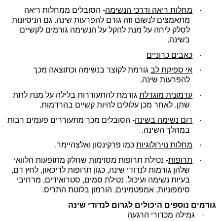
·
מחלות ריאה ודרכי הנשימה
- הסובלים ממחלות ריאה
מתאמצים לנשום וזה גורם להפרעות שינה. גם הניסיונות
לסלק ליחה על מנת להקל על הנשימה גורמים לקשיים
בשינה.
·
כאבים כרוניים
·
אי ספיקת לב
גורמת לקוצר בנשימה וכתוצאה מכך
להפרעות שינה.
·
ערמונית מוגדלת
גורמת להתעוררות בלילה על מנת לתת
שתן. לאחר מכן עלולים להיות קשיים בהרדמות.
·
דום נשימה בשינה
- הסובלים מכך מתעוררים פעמים רבות
במהלך השינה.
·
מחלות נוירולוגיות
כמו פרקינסון ואלצהיימר.
·
תרופות
- נטילת תרופות מסוימות שחלק מתופעות הלוואי
שלהן גורמות לנדודי שינה, כגון תרופות לדיכאון, לחץ דם,
בעיות נשימה ועיכול. נטילת סמים, סטרואידים, מרחיבי
סימפוניות, אמפטמינים, הורמון בלוטת התריס.
גורמים נוספים היכולים לגרום לנדודי שינה
·
גמילה מכדורי הרגעה