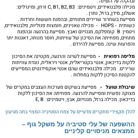
ובהקלה על השינה .
מכילה פלבנואידים, ויטמינים: C, B1, B2, B3 זרחן, ומינרלים:
אשלגן, סידן, ברזל, נתרן .
מסייעת בשחרור שרירים מתוחים, ובהפגת חששות וחרדות .
כשותית - HOPS - מכילה טאנינים, חומצות פנוליות, פלבנואידים,
ויטמין B קומפלקס, מגנזיום ואבץ. מסייעת בהרגעה ובהפגת
מתחים, מפחיתה את הסיכון של עוויתות, חוסר מנוחה, דאגנות יתר
והפרעות שינה. מסייעת להירדם .
מליסה רפואית -
מסייעת לשינה והרגעה, מקטינה את הסיכון
ללקות בדיכאון, אנטי בקטריאלית, אנטי ויראלית, נוגדת עוויתות
שרירים. מכילה פלבנואידים שהם אנטי אוקסידנטים המסייעים
להקטנת הסיכון ללקות במחלות .
שיבולת שועל -
מסייעת בשיקום מערכות העצבים במקרים של
מצוקה נפשית ומסייעת להרגעה. מפחיתה את הסיכון ללקות
בדיכאון. מכילה ברזל, מגנזיום, אבץ, ויטמינים: E, B .
להלן תקצירי מחקרים מדעיים על צמח הסטיביה המצוי בתה מגיעון
ההשפעה של עלי סטיביה על משקל גוף –
ממצאים מניסויים קליניים