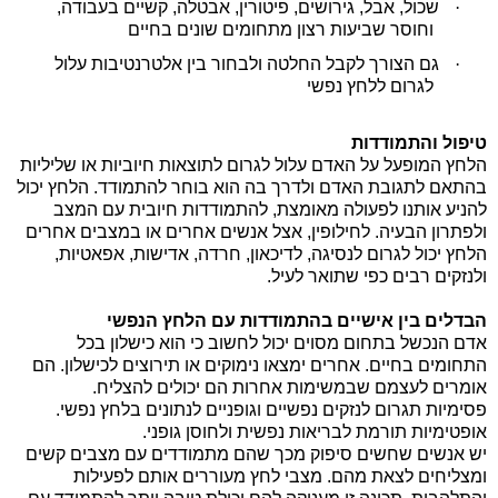
·
שכול, אבל, גירושים, פיטורין, אבטלה, קשיים בעבודה,
וחוסר שביעות רצון מתחומים שונים בחיים
·
גם הצורך לקבל החלטה ולבחור בין אלטרנטיבות עלול
לגרום ללחץ נפשי
טיפול והתמודדות
הלחץ המופעל על האדם עלול לגרום לתוצאות חיוביות או שליליות
בהתאם לתגובת האדם ולדרך בה הוא בוחר להתמודד. הלחץ יכול
להניע אותנו לפעולה מאומצת, להתמודדות חיובית עם המצב
ולפתרון הבעיה. לחילופין, אצל אנשים אחרים או במצבים אחרים
הלחץ יכול לגרום לנסיגה, לדיכאון, חרדה, אדישות, אפאטיות,
ולנזקים רבים כפי שתואר לעיל.
הבדלים בין אישיים בהתמודדות עם הלחץ הנפשי
אדם הנכשל בתחום מסוים יכול לחשוב כי הוא כישלון בכל
התחומים בחיים. אחרים ימצאו נימוקים או תירוצים לכישלון. הם
אומרים לעצמם שבמשימות אחרות הם יכולים להצליח.
פסימיות תגרום לנזקים נפשיים וגופניים לנתונים בלחץ נפשי.
אופטימיות תורמת לבריאות נפשית ולחוסן גופני.
יש אנשים שחשים סיפוק מכך שהם מתמודדים עם מצבים קשים
ומצליחים לצאת מהם. מצבי לחץ מעוררים אותם לפעילות