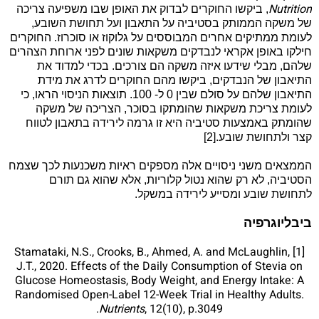
Nutrition
, ביקשו החוקרים לבדוק את האופן שבו משפיעה צריכה
של משקה הממותק בסטיביה על התאבון ועל תחושת השובע,
לעומת ממתיקים אחרים המבוססים על גלוקוז או סוכרוז. החוקרים
חילקו באופן אקראי לנבדקים משקאות שונים לפני ארוחת הצהרים
שלהם, מבלי שידעו איזה משקה הם צורכים. בכדי למדוד את
התיאבון של הנבדקים, ביקשו מהם החוקרים לדרג את מידת
התיאבון שלהם על סולם שבין 0 ל- 100.
תוצאות הניסוי הראו, כי
לעומת צריכת משקאות שהומתקו בסוכר, הצריכה של משקה
שהומתק באמצעות סטיביה היא זו גרמה לירידה בתאבון לטווח
קצר ולתחושת שובע.[2]
הממצאים משני ניסויים אלה מספקים ראיות משכנעות לכך שצמח
הסטיביה, לא רק שהוא נטול קלוריות, אלא שהוא גם תורם
לתחושת שובע ומסייע לירידה במשקל.
ביבליוגרפיה
[1] Stamataki, N.S., Crooks, B., Ahmed, A. and McLaughlin,
J.T., 2020. Effects of the Daily Consumption of Stevia on
Glucose Homeostasis, Body Weight, and Energy Intake: A
Randomised Open-Label 12-Week Trial in Healthy Adults.
Nutrients
, 12(10), p.3049.