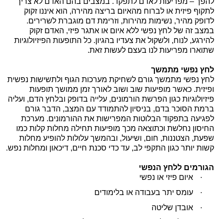
להפך – מפריעות לאדם לתפקד. במצבים בהם האדם לא צריך
לתקוף פיזית או לברוח מהאיום בריצה מהירה, הוא איננו זקוק
לדופק מהיר, נשימות מהירות, וזרימת דם מוגברת לשרירים.
במצב זה של לחץ נפשי ללא איום או אתגר פיזי, האדם זקוק
להירגע, לנוח, ולשקול את צעדיו בהגיון. כל התופעות הפיזיולוגיות
שתוארו מפריעות לנו בעצם לעשות זאת.
לחץ נפשי מתמשך
לחץ נפשי מתמשך גורם לשחיקת מערכות הגוף ולתשישות נפשית
ופיזית. כאשר מופיעות שוב ושוב לאורך זמן ממושך תופעות
פיזיולוגיות כגון הפרשת הורמונים, עלייה בדופק ובלחץ הדם, ועליה
ברמת הסוכר בדם, בניסיון להתמודד עם המצב, הדבר גורם
לפגיעה בתפקוד הבלוטות המפרישות את ההורמונים. מערכת
החיסון נחלשת וכתוצאה מכך מופיעות תחילה מחלות קלות כמו
שפעת, הצטננות, חום, ושיעול, ובהמשך עלולות להופיע מחלות
קשות יותר כגון התקפי לב, עד כדי סכנת חיים, דיכאון ומחלות נפש.
הגורמים ללחץ הנפשי
·
איום פיזי או נפשי
·
עומס יתר בעבודה או בלימודים
·
אובדן שליטה