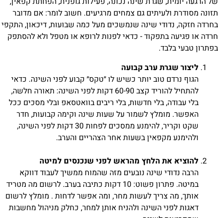
של הרגעה יומית, שגרת שינה נכונה, פעילות גופנית, הפחתת קפאין,
תזונה מסודרת ולעיתים גם צמחים מרגיעים. חשוב לומר: אם מדובר
בחרדה חזקה, נדודי שינה שנמשכים מעל כמה שבועות, דיכאון, התקפי
חרדה או פגיעה בתפקוד - כדאי לפנות לרופא או מטפל ולא להסתפק
בפתרון טבעי בלבד.
ליצור שגרת ערב קבועה
הגוף נרדם טוב יותר כשיש לו ״טקס״ קבוע לפני השינה. כדאי
להתחיל להוריד קצב 60-90 דקות לפני השינה: תאורה חלשה,
בלי עבודה, בלי חדשות, בלי ריבים בוואטסאפ ובלי מסכים ככל
האפשר. מומלץ לשמור על שעות שינה וקימה קבועות, חדר
שקט וקריר, להימנע ממסכים לפחות 30 דקות לפני השינה,
ולהימנע מקפאין בשעות אחר הצהריים והערב.
להוציא את הלחץ מהראש לפני שנכנסים למיטה
הרבה נדודי שינה נובעים מזה שהמוח ממשיך לעבוד דווקא
במיטה. פתרון פשוט: 10 דקות כתיבה בערב. לרשום מה מטריד
אותך, מה צריך לעשות מחר, ומה אפשר לדחות . מומלץ לרשום
דאגות לפני השינה ולהניח אותן למחר, כחלק מניהול מחשבות