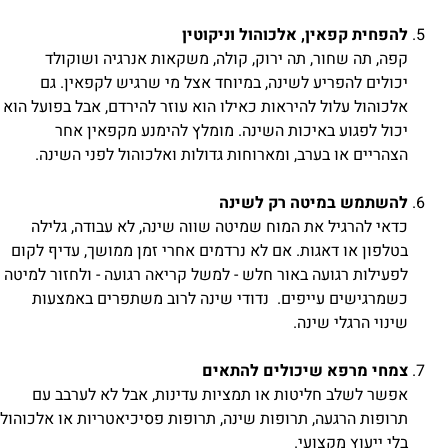
להפחית קפאין, אלכוהול וניקוטין
קפה, תה שחור, תה ירוק, קולה, משקאות אנרגיה ושוקולד
יכולים להפריע לשינה, במיוחד אצל מי שרגיש לקפאין. גם
אלכוהול עלול להיראות כאילו הוא עוזר להירדם, אבל בפועל הוא
יכול לפגוע באיכות השינה. מומלץ להימנע מקפאין אחר
הצהריים או בערב, ומארוחות גדולות ואלכוהול לפני השינה.
להשתמש במיטה רק לשינה
כדאי להרגיל את המוח שמיטה שווה שינה, לא עבודה, גלילה
בטלפון או דאגות. אם לא נרדמים אחרי זמן ממושך, עדיף לקום
לפעילות רגועה באור חלש - למשל קריאה רגועה - ולחזור למיטה
כשמרגישים עייפים. נדודי שינה לרוב משתפרים באמצעות
שינוי הרגלי שינה.
צמחי מרפא שיכולים להתאים
אפשר לשלב חליטות או תמציות עדינות, אבל לא לערבב עם
תרופות הרגעה, תרופות שינה, תרופות פסיכיאטריות או אלכוהול
בלי ייעוץ מקצועי.