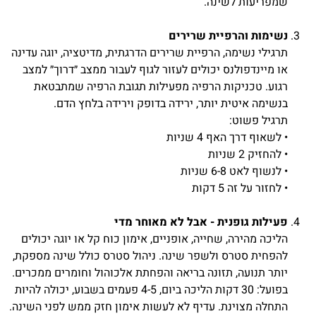
שמפריעות לשינה.
נשימות והרפיית שרירים
תרגילי נשימה, הרפיית שרירים הדרגתית, מדיטציה, יוגה עדינה
או מיינדפולנס יכולים לעזור לגוף לעבור ממצב ״דרוך״ למצב
רגוע. טכניקות הרפיה מפעילות תגובת הרפיה שמתבטאת
בנשימה איטית יותר, ירידה בדופק וירידה בלחץ הדם.
תרגיל פשוט:
• לשאוף דרך האף 4 שניות
• להחזיק 2 שניות
• לנשוף לאט 6-8 שניות
• לחזור על זה 5 דקות
פעילות גופנית - אבל לא מאוחר מדי
הליכה מהירה, שחייה, אופניים, אימון כוח קל או יוגה יכולים
להפחית סטרס ולשפר שינה. ניהול סטרס כולל שינה מספקת,
יותר תנועה, תזונה בריאה והפחתת אלכוהול וחומרים ממכרים.
בפועל: 30 דקות הליכה ביום, 4-5 פעמים בשבוע, יכולה להיות
התחלה מצוינת. עדיף לא לעשות אימון חזק ממש לפני השינה.