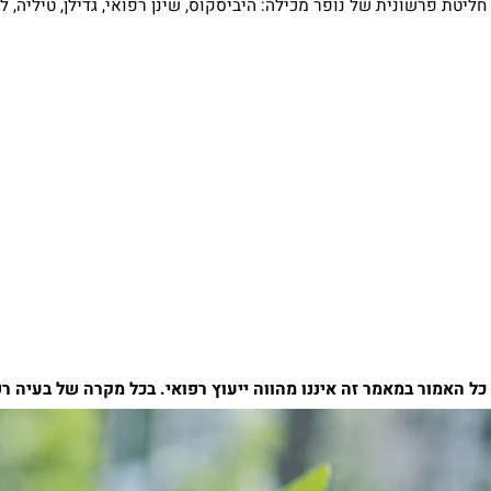
שונית של נופר מכילה: היביסקוס, שינן רפואי, גדילן, טיליה, לואיזה, מ
ר במאמר זה איננו מהווה ייעוץ רפואי. בכל מקרה של בעיה רפואית