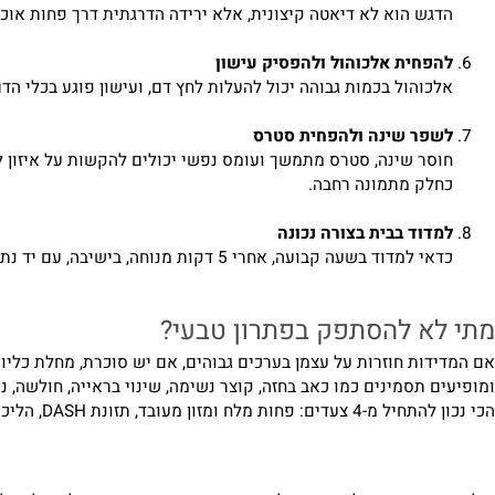
דת במשקל אם יש עודף משקל
ירידה מתונה במשקל יכולה להשפיע על לחץ הדם. ירידה במשקל היא 
ש הוא לא דיאטה קיצונית, אלא ירידה הדרגתית דרך פחות אוכל מעוב
חית אלכוהול ולהפסיק עישון
והול בכמות גבוהה יכול להעלות לחץ דם, ועישון פוגע בכלי הדם ומ
פר שינה ולהפחית סטרס
ר שינה, סטרס מתמשך ועומס נפשי יכולים להקשות על איזון לחץ הד
לק מתמונה רחבה.
וד בבית בצורה נכונה
ה קבועה, אחרי 5 דקות מנוחה, בישיבה, עם יד נתמכת, בלי קפה/סיגריה/פעילות גופנית כחצי שעה לפני. מומלץ לרשום ממוצע של כמה מדידות לאורך שבוע ולא להסתמך על מדידה אחת.
א להסתפק בפתרון טבעי?
 תסמינים כמו כאב בחזה, קוצר נשימה, שינוי בראייה, חולשה, נימול א
נת DASH, הליכה קבועה, ומעקב ביתי של לחץ הדם במשך שבועיים-שלושה.