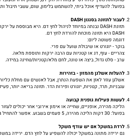
חתת נתרן יכולה לסייע בהורדת לחץ דם, ושמזון ארוז ומעובד הוא מק
על: להעדיף אוכל ביתי, להשתמש בלימון, שום, עשבי תיבול ותבלינים 
ור לתזונה בסגנון DASH
תזונת DASH נבנתה במיוחד לניהול לחץ דם. היא מבוססת על ירק
 מוכחת להורדת לחץ דם.
מה פשוטה ליום:
ר - יוגורט או שיבולת שועל עם פרי.
יים - עוף, דג או קטניות עם הרבה ירקות ותוספת מלאה.
 - סלט גדול, ביצה או טונה, לחם מלא/קטניות/טחינה במידה.
לות אשלגן מהמזון - בזהירות
גן עוזר לאזן את השפעת הנתרן, אבל לאנשים עם מחלת כליות או מי 
ניות, תרד, קטניות, יוגורט ופירות הדר. תזונה בריאה יותר, פעילות
ות פעילות גופנית קבועה
ה מהירה, אופניים, שחייה או אימון אירובי אחר יכולים לעזור להוריד לחץ דם ולחזק את הלב. מ
 פעמים בשבוע. אפשר להתחיל גם מ-15 דקות ביום ולהעלות בהדרגה.