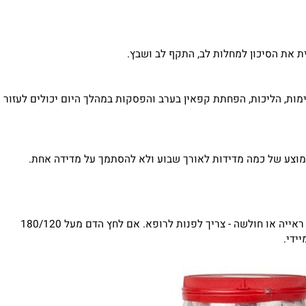
ף משקל.
את הסיכון למחלות לב, התקף לב ושבץ.
, הליכות, הפחתת קפאין בערב והפסקות במהלך היום יכולים לעזור
אם המדידות חוזרות על עצמן בערכים גבוהים, אם יש סוכרת, מחלת כליות, מחלת לב, הריון, כאבים בחזה, קוצר נשימה, כאבי ראש חזקים, טשטוש ראייה או חולשה - צריך לפנות לרופא. אם לחץ הדם מעל 180/120
י.