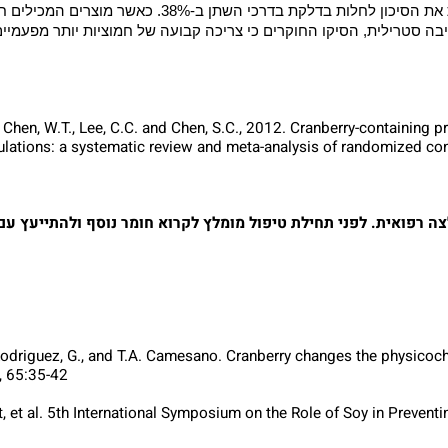
ה ובטיפול של זיהומים בדרכי השתן. מטא-אנליזה היא ניתוח סטטיס
נה תלויה במקום, בזמן, או בתנאים אחרים שהיו ייחודיים למחקר בו
החוקרים ניתחו, בין הית
ממצאי המחקר הראו שטיפול בחמוציות מנמיך באופן מובהק סטטיס
סטרילית, הסיקו החוקרים כי צריכה קבועה של חמוציות יותר מפעמיים
Wu, T.Y., Chen, W.T., Lee, C.C. and Chen, S.C., 2012. Cranberry-conta
opulations: a systematic review and meta-analysis of randomized
פואית. לפני תחילת טיפול מומלץ לקרוא חומר נוסף ולהתייעץ עם א