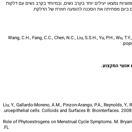
טי שאוסף נתונים ממספר מחקרים קודמים עצמאיים ומנתח אותם יחד
דד.
ר, נתונים מעשרה ניסויים שונים שכללו יחדיו 1494 נבדקים. החוקרים סיווגו תחילה את אוכלוסיית המחקר לשתי קבוצות עיקריות:
טית את הסיכון לחלות בדלקת בדרכי השתן ב-38%. כאשר מוצרים המכילים חמוציות נמצאו יעילים יותר בקרב נשים, ובמיוחד בקרב נשים עם דלקות
 ביום מפחיתה את הסכנה להופעה חוזרת של הדלקת.
[1] Wang, C.H., Fang, C.C., Chen, N.C., Liu, S.S.H., Yu, P.H., 
p
נשי המקצוע.