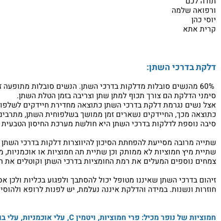
יתי בתבליני הדס ורכשתי שוב את החמוציות להמשך טיפול.
 בחנות הייתה עוד גברת שגם לה יש בעיה דומה. בעקבות ההמלצה שלי
י מודה על המוצר האיכותי שעזר לי מאוד ושעליו אני ממליץ מאוד.
כם
 שלמה
תא
דרכי השתן:
הנשים סובלות מתופעה זו בשיעור גדול פי 5
דלקת הם צורך תכוף למתן שתן וצריבה בזמן הטלת השתן.
ים נגרמת דלקת בדרכי השתן כתוצאה מחדירת חיידקים לשלפוחית ה
מכך, החיידקים נשארים זמן ממושך בשלפוחית השתן, מתרבים שם וי
ספת לדלקות בדרכי השתן היא חולשת מערכת החיסון הטבעית של הגו
מרובה מסייעת להפחתת הסיכון להיווצרות דלקות בדרכי השתן ע"י 
יץ חמוציות לא ממותק וכן שתיית תה חמוציות או אוכמניות, מעלה 
וספים המעלים את רמת החומציות בדרכי השתן וקוטלים את החיידקים