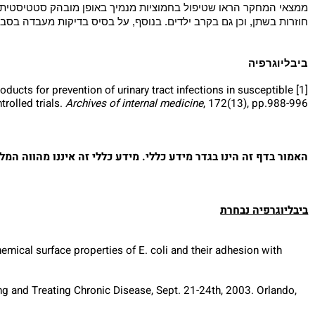
קרים אלה ביצע מטא-אנליזה שבחנה את יעילותן של החמוציות במניע
שולב. זאת במטרה להצליח להסיק מהם מסקנה רחבה ותקפה יותר, שאינ
Archives of internal medicine
שפורסם בכתב העת
 בחמוציות, וקבוצת הביקורת שכללה 700 משתתפים ובה הנבדקים קיבלו תרופת דמה (פלצבו) בלבד.
בשתן, וכן גם בקרב ילדים. בנוסף, על בסיס בדיקות מעבדה בסביבה 
גרפיה
ining products for prevention of urinary tract infections in suscept
 controlled trials.
Archives of internal medicine
, 172(13), pp.9
דף זה הינו בגדר מידע כללי. מידע כללי זה איננו מהווה המלצה ר
רפיה נבחרת