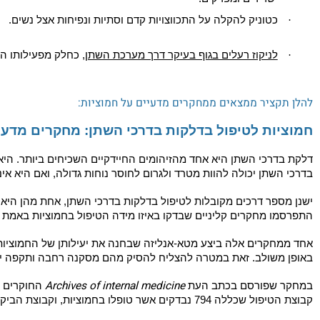
לטיפול בדלקות ובזיהומים קיימים בדרכי השתן וכאמצעי מניעה לאנשים
במתן שתן ועוד.
לטיפול בדלקות בבלוטת הערמונית, בזיהומי כלמידיה,
קנדידה ווגינלית
כחומר אנטי דלקתי המסייע להקלה על כאבים הקשורים לגאוט, דלקות
שרירים ומפרקים.
כטוניק להקלה על התכווצויות קדם וסתיות ונפיחות אצל נשים.
לניקוז רעלים בגוף בעיקר דרך מערכת השתן
, כחלק מפעילותו המשתנת
קציר ממצאים ממחקרים מדעיים על חמוציות:
ות לטיפול בדלקות בדרכי השתן: מחקרים מדעיים
רכי השתן היא אחד מהזיהומים החיידקיים השכיחים ביותר. היא יכולה 
שתן יכולה להוות מטרד ולגרום לחוסר נוחות גדולה, ואם היא אינה מ
פר דרכים מקובלות לטיפול בדלקות בדרכי השתן, אחת מהן היא נטילת
 מחקרים קליניים שבדקו באיזו מידה הטיפול בחמוציות באמת עובד 