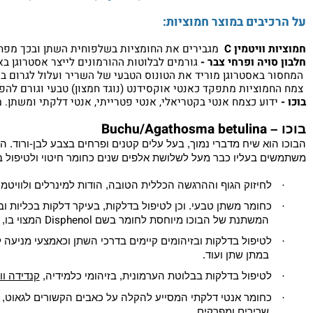
דרכי השתן שאיננו מטופל יכול להסתבך ולפגוע בכליות ולכן אסור לה
ונשנות. במידה והדלקת איננה נעלמת, יש לפנות לרופא ולהוסיף טיפול
 של נופר מכיל:
פרי חמוציות, ויטמין C, עלי אוכמניות, עלי בוכו, חלבון סויה, פרחי צבר.
יבים במוצר חמוציות:
וויטמין C
מגבירים את החומציות בשלפוחית השתן ובכך מפחיתים את
ויה ופרחי צבר -
גורמים לבלוטות ההורמונים לייצר אסטרוגן באופן טב
 באסטרוגן מוריד את הטונוס הטבעי של השריר ועלול לגרום בין ה
וציות מתפקד כאנטי אוקסידנט (נוגד חמצון) טבעי וגורם להפחתת ה
וע כצמח אנטי בקטריאלי, אנטי פטרייתי, אנטי דלקתי ומשתן. מסייע
Buchu/Agathosma betulina
–
וא שיח מדברי נמוך, בעל עלים קטנים ופרחים בצבע לבן-ורוד. הוא עשיר ב
ם בעליו כבר
מעל לשלושת אלפים שנים כחומר חיטוי ולטיפול בהפרעו
לחיזוק הגוף וההרגשה הכללית הטובה, הודות למינרלים ולוויטמינים ה
כחומר משתן טבעי. וכן לטיפול בדלקות, בעיקר דלקות בכליות ובדרכי 
Disphenol
המשתנת של הבוכו מיוחסת לחומר בשם
המצוי בו, הנחש