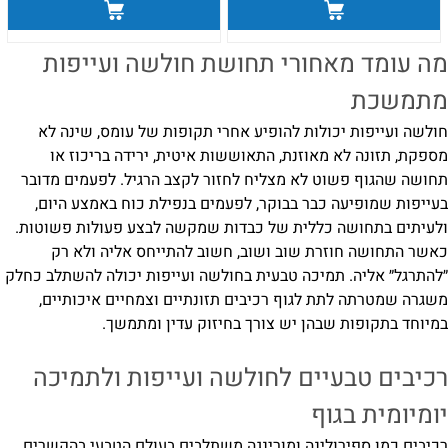
מה עומד מאחורי תחושת חולשה ועייפות
מתמשכת
חולשה ועייפות יכולות להופיע אחרי תקופות של עומס, שינה לא
מספקת, תזונה לא מאוזנת, התאוששות איטית, ירידה בריכוז או
תחושה שהגוף פשוט לא מצליח לחזור לקצב הרגיל. לפעמים מדובר
בעייפות שמופיעה כבר בבוקר, לפעמים בנפילת כוח באמצע היום,
ולעיתים בתחושה כללית של כבדות שמקשה לבצע פעולות פשוטות.
כאשר התחושה חוזרת שוב ושוב, חשוב להתייחס אליה ולא רק
״להתרגל״ אליה. תמיכה טבעית בחולשה ועייפות יכולה להשתלב כחלק
משגרה שמטרתה לתת לגוף רכיבים תזונתיים וצמחיים איכותיים,
במיוחד בתקופות שבהן יש צורך בחיזוק עדין ומתמשך.
רכיבים טבעיים לחולשה ועייפות ולתמיכה
יומיומית בגוף
רכיבים כמו ספירולינה ומורינגה משתלבים בעולם הטבעי בהקשרים