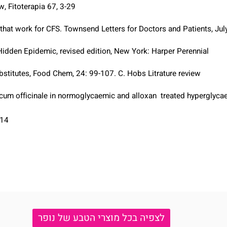
s of Vaccinium Myrtillus anthocyanosides on vascular smooth muscl
iew, Fitoterapia 67, 3-29.
pies that work for CFS. Townsend Letters for Doctors and Patients
The Hidden Epidemic, revised edition, New York: Harper Perennial.
e substitutes, Food Chem, 24: 99-107. C. Hobs Litrature review.
arxacum officinale in normoglycaemic and alloxan  treated hype
8-414