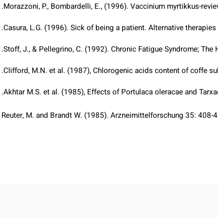
Bettini, V., Mayellaro F., Ton P. and Zenella P., (1984). Effect
Morazzoni, P., Bombardelli, E., (1996). Vaccinium myrtikkus-rev
Casura, L.G. (1996). Sick of being a patient. Alternative thera
Stoff, J., & Pellegrino, C. (1992). Chronic Fatigue Syndrome; 
Clifford, M.N. et al. (1987), Chlorogenic acids content of coff
Akhtar M.S. et al. (1985), Effects of Portulaca oleracae and T
Reuter, M. and Brandt W. (1985). Arzneimittelforschung 35: 40