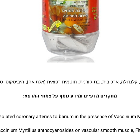
נדולה, ארכובית, בת-קורנית, חוטמית רפואית (אלתיאה), היביסקוס, סטיב
מחקרים מדעיים ומידע נוסף על צמחי המרפא:
s of isolated coronary arteries to barium in the presence of Vacci