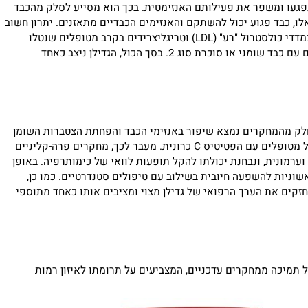
נפגעו ומשפר את פעילותם האנזימטית. בכך הוא מסייע לסלק מהכבד
 כבד פגוע יכול להשתקם והאנזימים הכבדיים מתאזנים. יתרון חשוב
מחקרים אף מראים ירידה במדדי כולסטרול "רע" (LDL) וטריגליצרידים בקרב מטופלים שנטלו
תמצית גדילן במשך מספר חודשים. תמיכה מטבולית זו עשויה לתרום גם לשיפור הרגישות לאינסולין ולאיזון רמות הסוכר בדם, בייחוד אצל אנשים עם כבד שומני או סוכרת סוג 2. בסך הכול, הגדילן ניצב כאחד
ניין רב בגדילן ובחומר הפעיל סילימרין. סקירות קליניות עדכניות הדגימו את תרומת הגדילן בחולי כבד שומני (NAFLD): בחלק מהמחקרים נמצא שיפור באנזימי הכבד והפחתת הצטברות השומן
בהשוואה לפלסבו. בסקירה שיטתית משנת 2020, דווח שסילימרין עשוי להפחית את הדלקת בכבד ואף הפגין מגמת שיפור בדרגת הפיברוזיס אצל מטופלים עם הפטיטיס C כרונית. מעבר לכך, מחקרים פרה-קליניים
מונית, ונבחנת יכולתו להקל תופעות לוואי של כימותרפיה. באופן
C) לאור פעילותו האנטי-דלקתית, וישנן עדויות ראשוניות להשפעה חיובית בשילוב עם טיפולים סטנדרטיים. כמו כן,
ם את הערך הרפואי של גדילן מצוי ומציבים אותו כאחד מתוספי
מיכה ממחקרים עדכניים, המצביעים על תרומתו לאיזון רמות