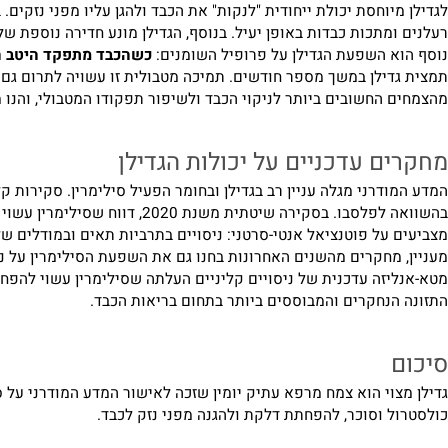
כמגן הכבד ומאזן מטבולי
יוחסת יכולת ייחודית "לנקות" את הכבד ולהגן עליו מפני נזקים. במ
מתכות כבדות באופן יעיל. בנוסף, הגדילן מונע חדירה נוספת של רעל
 השפעת הגדילן על פרופיל השומנים:
כשהכבד מתפקד היטב הוא מסל
החשובים ביותר לניקוי הכבד ולשיפור תפקודו המטבולי, והנו מרכיב
 עדכניים על יכולות הגדילן
על פוטנציאל אנטי-סרטני: ניסויים בתרביות תאים ובמודלים של בע"ח
זה עדכנית של ניסויים קליניים העלתה שסילימרין עשוי להפחית ת
נחקרים והמבוססים ביותר בתחום בריאות הכבד.
וי הוא צמח מרפא עתיק יומין שזכה לאישור המדע המודרני על סגולו