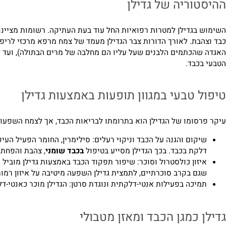
וריה של גדילן
גדילן למטרות רפואיות החל עוד בעת העתיקה. רשומות מציינות כי כ
כתמים הלבנים שעל עליו הם מחלבה של מרים הבתולה), ועד לשימושי
בד.
טבעי במגוון תופעות באמצעות גדילן
ומו של הגדילן הוא בתרומתו לבריאות הכבד, אך לצמח השפעות מיטי
ום והגנה על הכבד וניקוי רעלים: סילימרין, החומר הפעיל העיקרי ב
ת בכבד. בכך הגדילן מסייע בטיפול
בכבד שומני
, צהבת והפחתת נזקי 
ון כולסטרול וסוכר: שיפור תפקוד הכבד באמצעות גדילן מוביל גם לאי
 בקרב סוכרתיים, לתמצית גדילן השפעה מיטיבה על איזון רמות הסוכ
כה בפעילות אנטי-דלקתית ונוגדת סרטן: הגדילן מוכר כאנטי-דלקתי, 