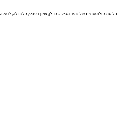
 וסוכר, להפחתת דלקת ולהגנה מפני נזק לכבד.
לוסטונית של נופר מכילה: גדילן, שינן רפואי, קלנדולה, לואיזה, עלי 