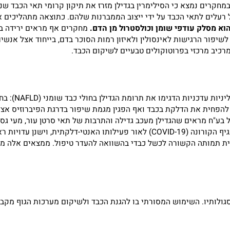
חקרים נמצא כי הסילימרין בגדילן מזרז את תיקון קרומי תאי הכבד ש
ים לתאי הכבד על ידי ייצוב הממברנות שלהם. כתוצאה מתהליכים אלו,
ק עודפי שומן וכולסטרול מן הדם.
 מרכזי בפרוטוקולים טבעיים לשיקום הכבד.
המדע המודרני מגלה ע
 מראים שהגדילן מעכב גדילה והתרבות של תאי סרטן עור, מעי גס וער
מעניין, מחקרים מהשנים האחרונות בחנו גם את השפעת הסילימרין על נגיף הקורונה (OVID-19
מותה הקשורה לכשל כבדי בהשוואה להעדר טיפול. ממצאים אלה מחזקי
תיו. השימוש המסורתי בו להגנת הכבד ולשיקום מערכות הגוף מקבל ת