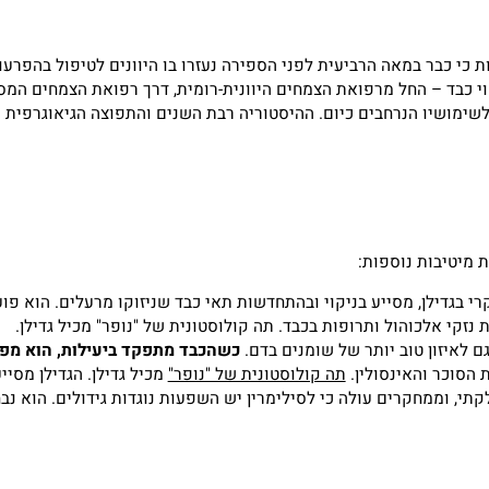
בר במאה הרביעית לפני הספירה נעזרו בו היוונים לטיפול בהפרעות 
ו הנרחבים כיום. ההיסטוריה רבת השנים והתפוצה הגיאוגרפית הרחב
בות נוספות:
גדילן, מסייע בניקוי ובהתחדשות תאי כבד שניזוקו מרעלים. הוא פוע
אלכוהול ותרופות בכבד. תה קולוסטונית של "נופר" מכיל גדילן.
זון טוב יותר של שומנים בדם.
כשהכבד מתפקד ביעילות, הוא מפרק כ
ר והאינסולין.
תה קולוסטונית של "נופר"
מכיל גדילן. הגדילן מסייע בנ
וממחקרים עולה כי לסילימרין יש השפעות נוגדות גידולים. הוא נבחן