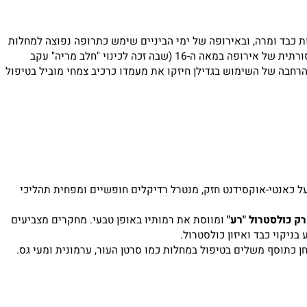
כבד ומרה, ובאירופה של ימי הביניים שימש כתרופה נפוצה למחלות
כבד וצהבת. לאורך הדורות צבר הגדילן מעמד של צמח מרפא מרכזי לריפוי כבד – החל מרפואת הצמחים היוונית-רומית, דרך רפואת הצמחים המסורתית של אירופה במאה ה-16 (שבה זכה לכינוי "חלב מריה" עקב
ה של השימוש בגדילן חיזקו את מעמדו כרכיב צמחי מוביל בטיפול
ל כאנטי-אוקסידנט חזק, מנטרל רדיקלים חופשיים ומפחית תהליכי
ולסטרול "רע"
ומווסת את רמותיו באופן טבעי. מחקרים מצביעים
יקוי כבד ואיזון כולסטרול.
 כתוסף משלים בטיפול במחלות כמו סרטן העור, ערמונית ומעי גס.